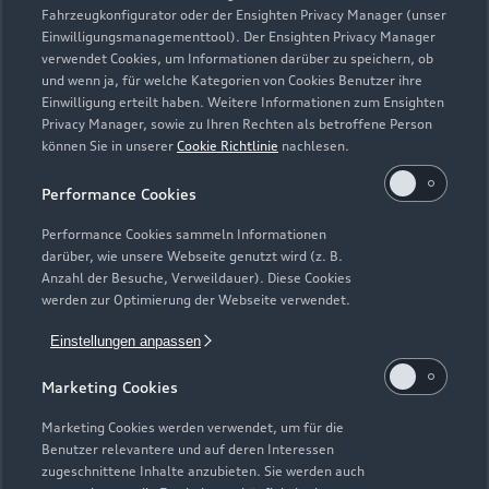
Fahrzeugkonfigurator oder der Ensighten Privacy Manager (unser
Einwilligungsmanagementtool). Der Ensighten Privacy Manager
Zurück nach oben
verwendet Cookies, um Informationen darüber zu speichern, ob
und wenn ja, für welche Kategorien von Cookies Benutzer ihre
Einwilligung erteilt haben. Weitere Informationen zum Ensighten
Modelle
Privacy Manager, sowie zu Ihren Rechten als betroffene Person
können Sie in unserer
Cookie Richtlinie
nachlesen.
Kaufen & leasen
Alle Modelle
Performance Cookies
Modelle vergleichen
Service & Zubehör
Performance Cookies sammeln Informationen
Neuwagensuche
darüber, wie unsere Webseite genutzt wird (z. B.
Elektromodelle
Anzahl der Besuche, Verweildauer). Diese Cookies
Gebrauchtwagensuche
Support
werden zur Optimierung der Webseite verwendet.
Saisonale Angebote
Plug-in-Hybride
Gebrauchtwagen
Einstellungen anpassen
Audi Services
Über Audi
Kundenservice
Finanzierung
Marketing Cookies
Garantie
Händlersuche
Aktionen & Angebote
Unternehmen
Marketing Cookies werden verwendet, um für die
Audi digital services
Benutzer relevantere und auf deren Interessen
Audi Code
Geschäftskunden
Karriere
zugeschnittene Inhalte anzubieten. Sie werden auch
myAudi