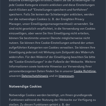
einzelne Einwilligungen erteilen, indem Sie die Schieberegler für
jede Cookie-Kategorie einzeln anklicken und diese Einstellungen
04931 93970
durch Klicken auf "Einstellungen speichern und fortfahren"
speichern. Falls Sie keinen der Schieberegler anklicken, werden
norden@eihusen-wilken.de
nur die notwendigen Cookies (z. B. der Ensighten Privacy
Manager, unser Einwilligungsmanagementtool) verwendet. Sie
sind nicht gesetzlich verpflichtet, in die Verwendung von Cookies
Kontaktdaten herunterladen
einzuwilligen, aber wenn Sie Ihre Einwilligung nicht erteilen,
können Sie bestimmte unserer Dienste möglicherweise nicht
nutzen. Sie können Ihre Cookie-Einstellungen anhand der unten
aufgeführten Kategorien von Cookies verwalten. Sie können Ihre
Öffnungszeiten
Einwilligung jederzeit mit Wirkung zum Zeitpunkt des Widerrufs
widerrufen. Für den Widerruf der Einwilligung beachten Sie bitte
die "Cookie-Einstellungen" in der Fußzeile der Webseite. Weitere
Informationen sowie konkrete Hinweise zur Verwendung Ihrer
Verkauf
personenbezogenen Daten finden Sie in unserer
Cookie Richtlinie
,
Geschlossen
,
öffnet am
Montag 08:00
unserem
Datenschutzhinweis
und im
Impressum
.
Notwendige Cookies
Service
Geschlossen
,
öffnet am
Montag 08:00
Notwendige Cookies werden benötigt, um Ihnen grundlegende
Funktionen während der Nutzung der Webseite zur Verfügung zu
stellen. Zu diesen Funktionen gehört z. B. der